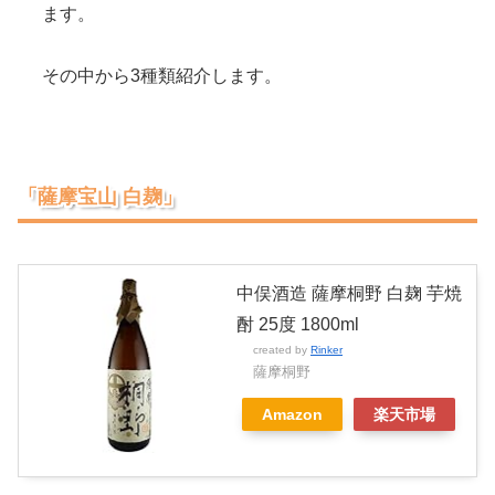
ます。
その中から3種類紹介します。
「薩摩宝山 白麹」
中俣酒造 薩摩桐野 白麹 芋焼
酎 25度 1800ml
created by
Rinker
薩摩桐野
Amazon
楽天市場