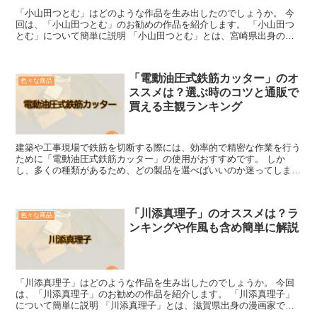
「小山田つとむ」はどのような作品を生み出したのでしょうか。 今
回は、「小山田つとむ」のお勧めの作品を紹介します。 「小山田つ
とむ」について簡単に説明 「小山田つとむ」とは、宮崎県出身の漫
画家です。 小山田つとむは、1964年に「谷くん」とい...
「電動油圧式鉄筋カッター」のオ
色々な商品
ススメは？選ぶ時のコツと通販で
買える主観ランキング
建築や工事現場で鉄筋を切断する際には、効率的で精密な作業を行う
ために「電動油圧式鉄筋カッター」の使用がおすすめです。 しか
し、多くの種類があるため、どの製品を選べばいいのか迷ってしまう
こともあります。 そこで、この記事では「電動油圧式鉄筋カ...
「川添真理子」のオススメは？ラ
色々な商品
ンキングや作風も含め簡単に解説
「川添真理子」はどのような作品を生み出したのでしょうか。 今回
は、「川添真理子」のお勧めの作品を紹介します。 「川添真理子」
について簡単に説明 「川添真理子」とは、滋賀県出身の漫画家で
す。 京都市立芸術大学美術学部日本画専攻卒業であることで...