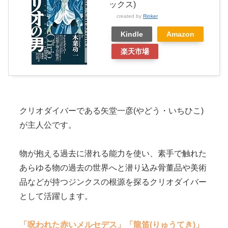
ックス)
created by
Rinker
Kindle
Amazon
楽天市場
クリオダイバーである矢堂一彦(やどう・いちひこ)
が主人公です。
物が抱える過去に潜れる能力を使い、素手で触れた
あらゆる物の過去の世界へと潜り込み骨董品や美術
品などが持つジンクスの根源を探るクリオダイバー
として活躍します。
「呪われた赤いメルセデス」
「龍笛(りゅうてき)」