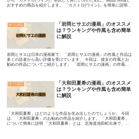
から「カストロ(ワイン)」を試してみたい方のために、商品の特徴と
おすすめの商品を紹介します。 「カストロ(ワイン)」を簡単に説明
「カストロ(ワイン)」とは、1850年に設立...
「岩岡ヒサエの漫画」のオススメ
色々な商品
は？ランキングや作風も含め簡単
に解説
岩岡ヒサエは日本の漫画家で、「岩岡ヒサエの漫画」の作風と作品は
多くの読者から高い評価を受けています。 今回は、彼女の作風とお
勧めの作品についてご紹介します。 「岩岡ヒサエの漫画」の作風つ
いて簡単に説明 岩岡ヒサエは日本の漫画家で、その作風は...
「大和田夏希の漫画」のオススメ
色々な商品
は？ランキングや作風も含め簡単
に解説
「大和田夏希」はどのような作品を生み出したのでしょうか。 今回
は、「大和田夏希」のお勧めの作品を紹介します。 「大和田夏希」
について簡単に説明 「大和田夏希」とは、北海道池田町出身で、
1953年生まれの漫画家です。 本名は大和田守です。 中...