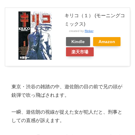
キリコ（１） (モーニングコ
ミックス)
created by
Rinker
Kindle
Amazon
楽天市場
東京・渋谷の雑踏の中、遊佐朗の目の前で兄の頭が
銃弾で吹っ飛ばされます。
一瞬、遊佐朗の視線が捉えた女が犯人だと、刑事と
しての直感が訴えます。