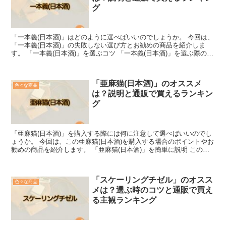
グ
「一本義(日本酒)」はどのように選べばいいのでしょうか。 今回は、
「一本義(日本酒)」の失敗しない選び方とお勧めの商品を紹介しま
す。 「一本義(日本酒)」を選ぶコツ 「一本義(日本酒)」を選ぶ際のコ
ツは、まず自分の目的を明確にすることです。...
「亜麻猫(日本酒)」のオススメ
色々な商品
は？説明と通販で買えるランキン
グ
「亜麻猫(日本酒)」を購入する際には何に注意して選べばいいのでし
ょうか。 今回は、この亜麻猫(日本酒)を購入する場合のポイントやお
勧めの商品を紹介します。 「亜麻猫(日本酒)」を簡単に説明 このお
酒は、1852年(嘉永5年)に秋田県で創業し...
「スケーリングチゼル」のオスス
色々な商品
メは？選ぶ時のコツと通販で買え
る主観ランキング