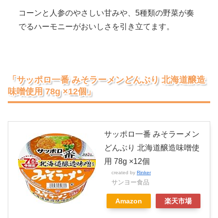
コーンと人参のやさしい甘みや、5種類の野菜が奏
でるハーモニーがおいしさを引き立てます。
「サッポロ一番 みそラーメンどんぶり 北海道醸造
味噌使用 78g ×12個」
サッポロ一番 みそラーメン
どんぶり 北海道醸造味噌使
用 78g ×12個
created by
Rinker
サンヨー食品
Amazon
楽天市場