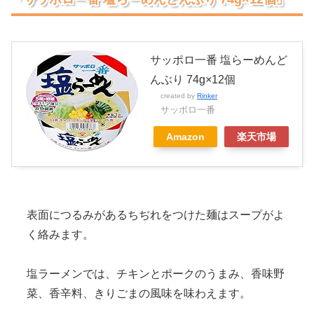
サッポロ一番 塩らーめんど
んぶり 74g×12個
created by
Rinker
サッポロ一番
Amazon
楽天市場
表面につるみがあるちぢれをつけた麺はスープがよ
く絡みます。
塩ラーメンでは、チキンとポークのうまみ、香味野
菜、香辛料、きりごまの風味を味わえます。