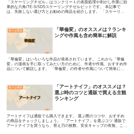
「スケーリングチゼル」はコンクリートの表面処理や剥がし作業に効
果的な六角/TE-S/SDSスケーリングチゼルビットです。 本記事で
は、失敗しない選び方とお勧めの商品を紹介します。 「スケーリン
グチゼル」を選ぶコツ スケーリングチゼルを選ぶ際...
「華倫変」のオススメは？ランキ
色々な商品
ングや作風も含め簡単に解説
「華倫変」はいろいろな作品が発表されています。 これから「華倫
変」の漫画を手に取ってみたい方のために、作者や作風、おすすめ作
品について解説します。 「華倫変」の作者や作風について簡単に説
明 「華倫変」本人や漫画の作風について解説します。 「...
「アートナイフ」のオススメは？
色々な商品
選ぶ時のコツと通販で買える主観
ランキング
アートナイフは通販でも購入できます。 選ぶ際のコツや、おすすめ
の商品をチェックしましょう。 「アートナイフ」を選ぶコツ 通販で
アートナイフを買うなら、替え刃の枚数、安全キャップの有無、この
2点に着目してみましょう。 「替え刃の枚数で選ぶ場合...