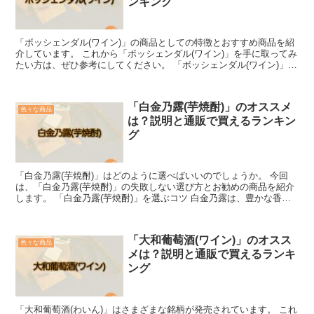
ンキング
「ボッシェンダル(ワイン)」の商品としての特徴とおすすめ商品を紹
介しています。 これから「ボッシェンダル(ワイン)」を手に取ってみ
たい方は、ぜひ参考にしてください。 「ボッシェンダル(ワイン)」を
簡単に説明 「ボッシェンダル(ワイン)」とは...
「白金乃露(芋焼酎)」のオススメ
色々な商品
は？説明と通販で買えるランキン
グ
「白金乃露(芋焼酎)」はどのように選べばいいのでしょうか。 今回
は、「白金乃露(芋焼酎)」の失敗しない選び方とお勧めの商品を紹介
します。 「白金乃露(芋焼酎)」を選ぶコツ 白金乃露は、豊かな香
り、ふくよかな深い味わい、濃厚な芋の旨味を感じら...
「大和葡萄酒(ワイン)」のオスス
色々な商品
メは？説明と通販で買えるランキ
ング
「大和葡萄酒(わいん)」はさまざまな銘柄が発売されています。 これ