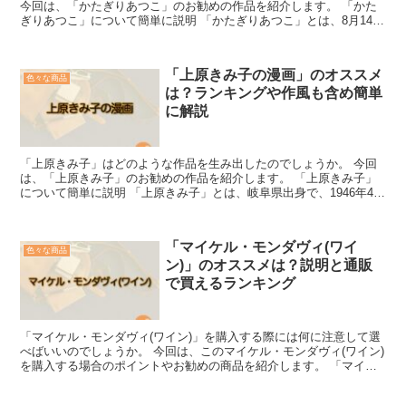
今回は、「かたぎりあつこ」のお勧めの作品を紹介します。 「かた
ぎりあつこ」について簡単に説明 「かたぎりあつこ」とは、8月14日
生まれの漫画家です。 主に4コマ漫画やギャグ漫画を...
「上原きみ子の漫画」のオススメ
色々な商品
は？ランキングや作風も含め簡単
に解説
「上原きみ子」はどのような作品を生み出したのでしょうか。 今回
は、「上原きみ子」のお勧めの作品を紹介します。 「上原きみ子」
について簡単に説明 「上原きみ子」とは、岐阜県出身で、1946年4月
25日生まれの漫画家です。 19歳のころから漫画...
「マイケル・モンダヴィ(ワイ
色々な商品
ン)」のオススメは？説明と通販
で買えるランキング
「マイケル・モンダヴィ(ワイン)」を購入する際には何に注意して選
べばいいのでしょうか。 今回は、このマイケル・モンダヴィ(ワイン)
を購入する場合のポイントやお勧めの商品を紹介します。 「マイケ
ル・モンダヴィ(ワイン)」を簡単説明 このワイン...