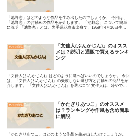
「池野恋」はどのような作品を生み出したのでしょうか。 今回は、
「池野恋」のお勧めの作品を紹介します。 「池野恋」について簡単
に説明 「池野恋」とは、岩手県花巻市出身で、1959年4月16日生ま
れの漫画家です。 小学校1年生のときに手塚治虫の...
「文佳人(ぶんかじん)」のオスス
色々な商品
メは？説明と通販で買えるランキ
ング
「文佳人(ぶんかじん)」はどのように選べばいいのでしょうか。 今回
は、「文佳人(ぶんかじん)」の失敗しない選び方とお勧めの商品を紹
介します。 「文佳人(ぶんかじん)」を選ぶコツ 文佳人は、冷やでも
燗でも楽しむことのできる日本酒を取り扱ってい...
「かたぎりあつこ」のオススメ
色々な商品
は？ランキングや作風も含め簡単
に解説
「かたぎりあつこ」はどのような作品を生み出したのでしょうか。