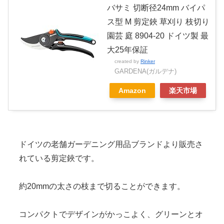
バサミ 切断径24mm バイパ
ス型 M 剪定鋏 草刈り 枝切り
園芸 庭 8904-20 ドイツ製 最
大25年保証
created by
Rinker
GARDENA(ガルデナ)
Amazon
楽天市場
ドイツの老舗ガーデニング用品ブランドより販売さ
れている剪定鋏です。
約20mmの太さの枝まで切ることができます。
コンパクトでデザインがかっこよく、グリーンとオ