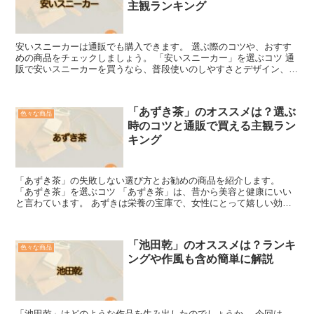
主観ランキング
安いスニーカーは通販でも購入できます。 選ぶ際のコツや、おすす
めの商品をチェックしましょう。 「安いスニーカー」を選ぶコツ 通
販で安いスニーカーを買うなら、普段使いのしやすさとデザイン、こ
の2点に着目してみましょう。 「普段使いしやすいかど...
「あずき茶」のオススメは？選ぶ
色々な商品
時のコツと通販で買える主観ラン
キング
「あずき茶」の失敗しない選び方とお勧めの商品を紹介します。
「あずき茶」を選ぶコツ 「あずき茶」は、昔から美容と健康にいい
と言わています。 あずきは栄養の宝庫で、女性にとって嬉しい効果
をたくさんもっている食材だからです。 ずばり、あずきを上...
「池田乾」のオススメは？ランキ
色々な商品
ングや作風も含め簡単に解説
「池田乾」はどのような作品を生み出したのでしょうか。 今回は、