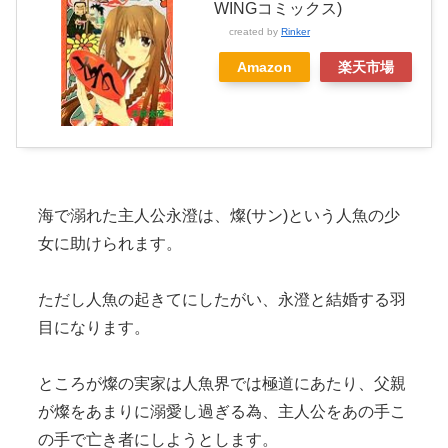
WINGコミックス)
created by
Rinker
Amazon
楽天市場
海で溺れた主人公永澄は、燦(サン)という人魚の少
女に助けられます。
ただし人魚の起きてにしたがい、永澄と結婚する羽
目になります。
ところが燦の実家は人魚界では極道にあたり、父親
が燦をあまりに溺愛し過ぎる為、主人公をあの手こ
の手で亡き者にしようとします。