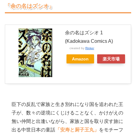
「余の名はズシオ」
余の名はズシオ 1
(Kadokawa Comics A)
created by
Rinker
Amazon
楽天市場
臣下の反乱で家族と生き別れになり国を追われた王
子が、数々の逆境にくじけることなく、かけがえの
無い仲間と出逢いながら、家族と国を取り戻す旅に
出る中世日本の童話
「安寿と厨子王丸」
をモチーフ