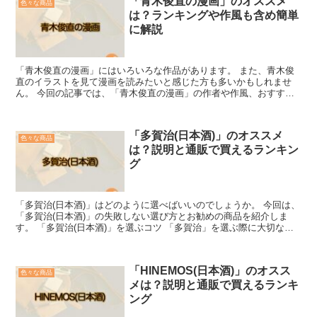
「青木俊直の漫画」のオススメ
色々な商品
は？ランキングや作風も含め簡単
に解説
「青木俊直の漫画」にはいろいろな作品があります。 また、青木俊
直のイラストを見て漫画を読みたいと感じた方も多いかもしれませ
ん。 今回の記事では、「青木俊直の漫画」の作者や作風、おすすめ
の作品を紹介します。 「青木俊直の漫画」の作者や作風につ...
「多賀治(日本酒)」のオススメ
色々な商品
は？説明と通販で買えるランキン
グ
「多賀治(日本酒)」はどのように選べばいいのでしょうか。 今回は、
「多賀治(日本酒)」の失敗しない選び方とお勧めの商品を紹介しま
す。 「多賀治(日本酒)」を選ぶコツ 「多賀治」を選ぶ際に大切なの
は、その個性を理解しましょう。 まず、「多賀治...
「HINEMOS(日本酒)」のオスス
色々な商品
メは？説明と通販で買えるランキ
ング