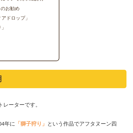
」のお勧め
ィアドロップ」
り」
明
トレーターです。
04年に
「獅子狩り」
という作品でアフタヌーン四