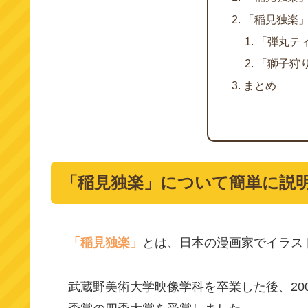
「稲見独楽
「弾丸テ
「獅子狩
まとめ
「稲見独楽」について簡単に説
「稲見独楽」
とは、日本の漫画家でイラス
武蔵野美術大学映像学科を卒業した後、20