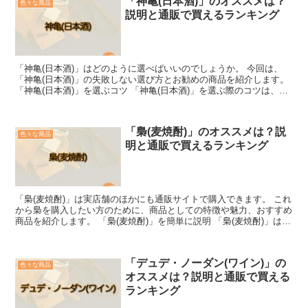
「神亀(日本酒)」のオススメは？
色々な商品
説明と通販で買えるランキング
「神亀(日本酒)」はどのように選べばいいのでしょうか。 今回は、
「神亀(日本酒)」の失敗しない選び方とお勧めの商品を紹介します。
「神亀(日本酒)」を選ぶコツ 「神亀(日本酒)」を選ぶ際のコツは、そ
の個性を理解することです。 まず、豊かな味...
「梟(麦焼酎)」のオススメは？説
色々な商品
明と通販で買えるランキング
「梟(麦焼酎)」は実店舗のほかにも通販サイトで購入できます。 これ
から梟を購入したい方のために、商品としての特徴や魅力、おすすめ
商品を紹介します。 「梟(麦焼酎)」を簡単に説明 「梟(麦焼酎)」は希
少性の高いプレミアム焼酎のため、気になって...
「デュデ・ノーダン(ワイン)」の
色々な商品
オススメは？説明と通販で買える
ランキング