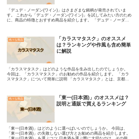
「デュデ・ノーダン(ワイン)」はさまざまな銘柄が発売されていま
す。 これから「デュデ・ノーダン(ワイン)」を試してみたい方のため
に、商品の特徴とおすすめ商品を紹介します。 「デュデ・ノーダン
(ワイン)」を簡単に説明 「デュデ・ノーダン(ワイ...
「カラスマタスク」のオススメ
色々な商品
は？ランキングや作風も含め簡単
に解説
「カラスマタスク」はどのような作品を生み出したのでしょうか。
今回は、「カラスマタスク」のお勧めの作品を紹介します。 「カラ
スマタスク」について簡単に説明 「カラスマタスク」とは、京都府
出身で、1978年生まれの漫画家です。 2006年に、...
「東一(日本酒)」のオススメは？
色々な商品
説明と通販で買えるランキング
「東一(日本酒)」はどのように選べばいいのでしょうか。 今回は、
「東一(日本酒)」の失敗しない選び方とお勧めの商品を紹介します。
「東一(日本酒)」を選ぶコツ 日本酒を選ぶ際に大切なのは、その個性